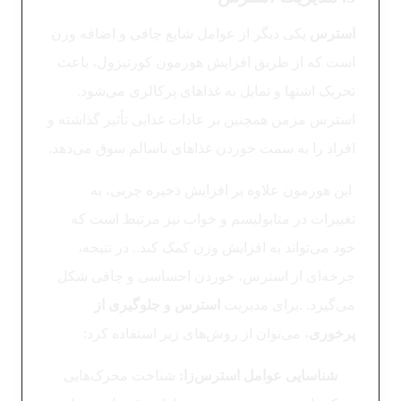
استرس
یکی دیگر از عوامل شایع چاقی و اضافه وزن
است که از طریق افزایش هورمون کورتیزول، باعث
تحریک اشتها و تمایل به غذاهای پرکالری می‌شود.
استرس مزمن همچنین بر عادات غذایی تأثیر گذاشته و
افراد را به سمت خوردن غذاهای ناسالم سوق می‌دهد.
این هورمون علاوه بر افزایش ذخیره چربی، به
تغییرات در متابولیسم و خواب نیز مرتبط است که
خود می‌تواند به افزایش وزن کمک کند.. در نتیجه،
چرخه‌ای از استرس، خوردن احساسی و چاقی شکل
می‌گیرد. .برای مدیریت
استرس و جلوگیری از
پرخوری
، می‌توان از روش‌های زیر استفاده کرد:
شناسایی عوامل استرس‌زا:
شناخت محرک‌هایی