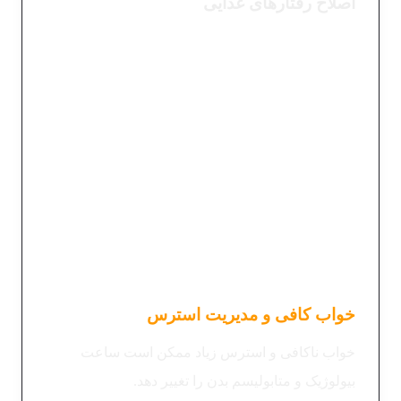
اصلاح رفتارهای غذایی
غذا خوردن آگاهانه:
تمرکز بر روی غذا هنگام
خوردن و جلوگیری از حواس‌پرتی می‌تواند به
کاهش پرخوری کمک کند.
کاهش سرعت غذا خوردن:
این کار به مغز زمان
بیشتری برای دریافت سیگنال‌های سیری می‌دهد.
نظم غذایی:
داشتن فاصله زمانی منظم 2،3 ساعتی
بین وعده و میانوعده ها متابولیسم بدن را متعادل و
تنظیم می کند.
خواب کافی و مدیریت استرس
خواب ناکافی و استرس زیاد ممکن است ساعت
بیولوژیک و متابولیسم بدن را تغییر دهد.