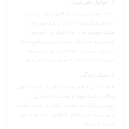
2. عوامل هورمونی
اختلالات هورمونی مانند کم‌کاری تیروئید و سندرم
تخمدان پلی‌کیستیک (PCOS) از دلایل مهم چاقی
هستند. هورمون‌هایی مانند کورتیزول (هورمون
استرس) و استرادیول (نوعی استروژن) نقش کلیدی
در تنظیم وزن دارند. نوسانات در این هورمون‌ها
می‌تواند باعث افزایش اشتها و ذخیره چربی شود.
3. سبک زندگی
عادات غذایی ناسالم مانند مصرف بیش از حد غذاهای
پرکالری، فست‌فودها و نوشیدنی‌های شیرین از
مهم‌ترین دلایل چاقی هستند. کم‌تحرکی و عدم فعالیت
بدنی نیز سوزاندن کالری را کاهش داده و به افزایش
وزن کمک می‌کند.