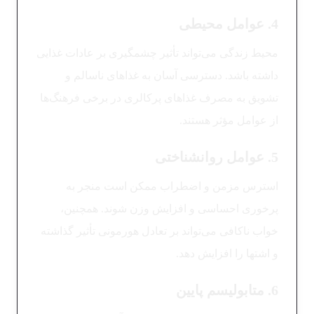
4. عوامل محیطی
محیط زندگی می‌تواند تأثیر چشمگیری بر عادات غذایی
داشته باشد. دسترسی آسان به غذاهای ناسالم و
تشویق به مصرف غذاهای پرکالری در برخی فرهنگ‌ها
از عوامل مؤثر هستند.
5. عوامل روانشناختی
استرس مزمن و اضطراب ممکن است منجر به
پرخوری احساسی و افزایش وزن شوند. همچنین،
خواب ناکافی می‌تواند بر تعادل هورمونی تأثیر گذاشته
و اشتها را افزایش دهد.
6. متابولیسم پایین