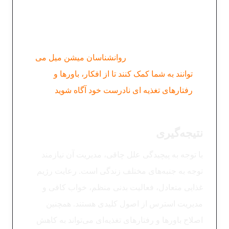
که نیاز است اصلاح کنید؟؟ گاهی افکار و رفتارهای
تغذیه ای نامناسب انقدر ظریف و نهادینه در
ناخوداگاه ما هستند که یافتن آن ها کار راحتی
نیست. در این زمینه
روانشناسان میشن میل می
توانند به شما کمک کنند تا از افکار، باورها و
رفتارهای تغذیه ای نادرست خود آگاه شوید
و
بصورت تدریجی و اصولی آن ها را اصلاح کنید.
نتیجه‌گیری
با توجه به پیچیدگی علل چاقی، مدیریت آن نیازمند
توجه به جنبه‌های مختلف زندگی است. رعایت رژیم
غذایی متعادل، فعالیت بدنی منظم، خواب کافی و
مدیریت استرس از اصول کلیدی هستند. همچنین
اصلاح باورها و رفتارهای تغذیه‌ای می‌تواند به کاهش