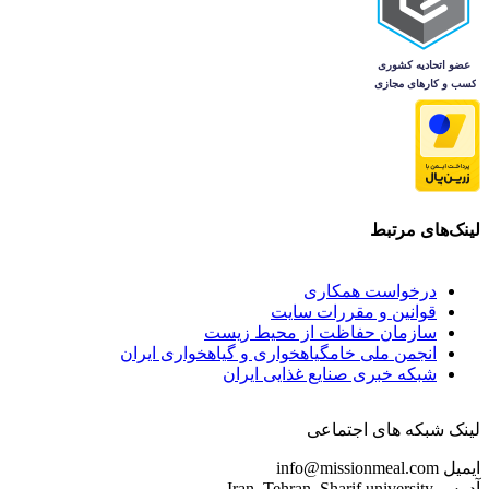
لینک‌های مرتبط
درخواست همکاری
قوانین و مقررات سایت
سازمان حفاظت از محیط زیست
انجمن ملی خامگیاهخواری و گیاهخواری ایران
شبکه خبری صنایع غذایی ایران
لینک شبکه های اجتماعی
ایمیل
info@missionmeal.com
آدرس
Iran_Tehran_Sharif university